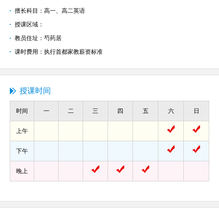
擅长科目：高一、高二英语
授课区域：
教员住址：芍药居
课时费用：执行首都家教薪资标准
授课时间
时间
一
二
三
四
五
六
日
上午
下午
晚上