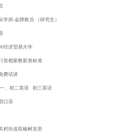
京
尖学府-金牌教员 （研究生）
语
外经济贸易大学
行首都家教薪资标准
免费试讲
初一、初二英语 初三英语
语口语
关村街道双榆树东里