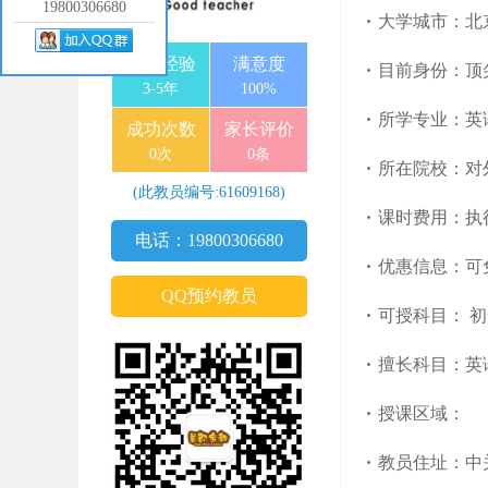
19800306680
大学城市：北
教学经验
满意度
目前身份：顶
3-5年
100%
所学专业：英
成功次数
家长评价
0次
0条
所在院校：对
(此教员编号:61609168)
课时费用：执
电话：19800306680
优惠信息：可
QQ预约教员
可授科目： 
擅长科目：英
授课区域：
教员住址：中