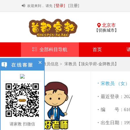
[登录]
[注册]
欢迎来到， 请先
北京市
【切换城市】
全部科目导航
首页
首页
>
教员信息
>
宋教员【顶尖学府-金牌教员】
宋教员 （女）
最近登录：2021
编 号：6160
出生日期：1997
请家教 扫微信