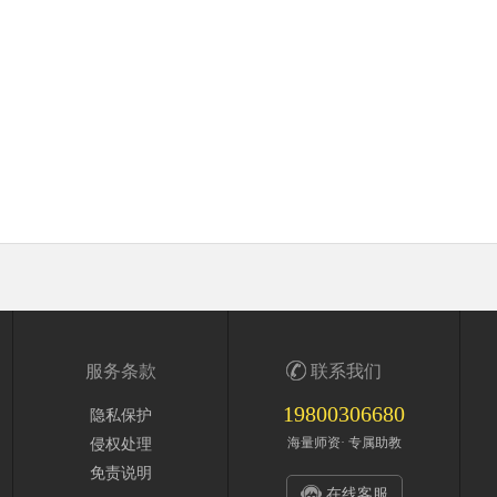
服务条款
联系我们
19800306680
隐私保护
海量师资· 专属助教
侵权处理
免责说明
在线客服