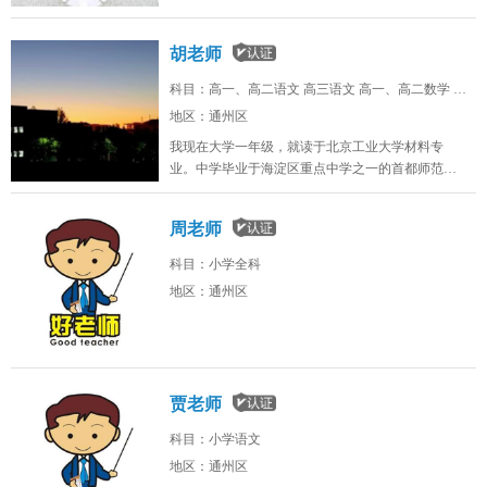
作。
年助教且获得“优秀实习员工”称号，英语口语流利
可与外教正常沟通，有演讲比赛辩论比赛培训经
胡老师
历。
科目：高一、高二语文 高三语文 高一、高二数学 高三数学 高一、高二英语 高三英语 高一、高二物理 高一、高二化学 高中历史 高中地理 高考理科综合
地区：通州区
我现在大学一年级，就读于北京工业大学材料专
业。中学毕业于海淀区重点中学之一的首都师范大
学附属中学。学习成绩优异，辅导学科范围广。认
真负责，服务热情高；思路清晰，创新能力强。很
周老师
高兴有机会帮助各位学弟学妹，提高学习成绩，考
上理想的学校。本人对薪酬无特殊要求，不满意可
科目：小学全科
随时辞退。
地区：通州区
贾老师
科目：小学语文
地区：通州区