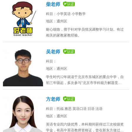
柴老师
科目：小学英语 小学数学
地区：通州区
耐心细致，擅于针对学员情况调整学习计划。有过
相关的家教家教经验。
吴老师
科目：
地区：通州区
学生时代12年就读于北京市东城区的重点中学，自
初三年级起，多次参与“北京市学科能力解题竞
赛”，在数学和物理学科上数获得一、二等奖；大学
期间，多次被学生会、社团联合会等学校组织授予
方老师
优秀干事等称号，多次代表学校参加社会志愿、扶
贫教育以及地区性支教等教育教学活动。 2016年至
科目：托福 雅思 英语口语 日语 法语
今，我在多家教育机构以一对一、一对二做兼职教
地区：通州区
员；于2018年代表首都师范大学参与大学生赴山区
支教工作；于2019年参与在北京航空航天大学进行
英语专业四六级优秀，本科期间获得过三次校级奖
的“全国物理竞赛（高二年级）”计算题的阅卷工
学金，有高中英语教师资格证，曾在新东方做过两