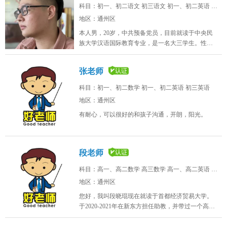
科目：初一、初二语文 初三语文 初一、初二英语 初三英语
地区：通州区
本人男，20岁，中共预备党员，目前就读于中央民
族大学汉语国际教育专业，是一名大三学生。性格
开朗外向，做事认真负责，能够与孩子交流沟通。
有三个月的补习教学经历，能够教授学前、小学和
张老师
初中的语文英语课程，也可以帮助孩子完成家庭作
业，陪读和上自习等，由于暑假和大三时间较多，
科目：初一、初二数学 初一、初二英语 初三英语
因此可以长期任职家教，帮助孩子提升阅读理解、
地区：通州区
口语和听力能力。
有耐心，可以很好的和孩子沟通，开朗，阳光。
段老师
科目：高一、高二数学 高三数学 高一、高二英语 高三英语 高一、高二化学 高中生物
地区：通州区
您好，我叫段晓琨现在就读于首都经济贸易大学。
于2020-2021年在新东方担任助教，并带过一个高三
学生，受到家长好评