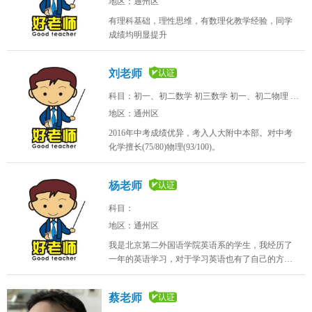
地区：通州区
有理科基础，理性思维，有数理化教学经验，同学
成绩均明显提升
刘老师
科目：初一、初二数学 初三数学 初一、初二物理 初三物理 化学
地区：通州区
2016年中考成绩优异，考入人大附中本部。对中考
化学擅长(75/80)物理(93/100)。
杨老师
科目：
地区：通州区
我是北京第二外国语学院英语系的学生，我经历了
一年的英语学习，对于学习英语也有了自己的方
法。我的性格开朗活泼，我以后也想从事英语教
育，对小孩子很有好感，我相信我可以帮助他们快
蔡老师
乐的学习！