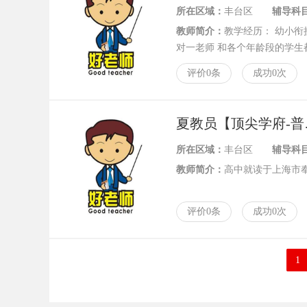
所在区域：
丰台区
辅导科
教师简介：
教学经历： 幼小衔
对一老师 和各个年龄段的学生
学 知识储备丰富 教学经验
评价0条
成功0次
后均能考到八十分以上的水平。
中英语辅导，曾带过多个学生
子均
夏教
所在区域：
丰台区
辅导科
教师简介：
高中就读于上海市
评价0条
成功0次
1