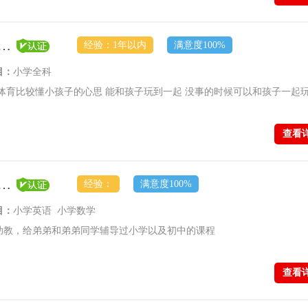
员【顶尖学府-普通教员】
经验：1年以内
满意度100%
目：
小学全科
体育比较懂小孩子的心思 能和孩子玩到一起 没事的时候可以和孩子一起
查看
员【顶尖学府-普通教员】
经验：
满意度100%
目：
小学英语 小学数学
助教，给弟弟和弟弟同学辅导过小学以及初中的课程
查看