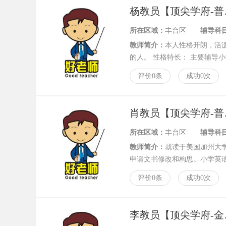
杨教
所在区域：
丰台区
辅导科
教师简介：
本人性格开朗，活
的人。 性格特长： 主要辅导
制定阶段性学习计划，备课认
评价0条
成功0次
养孩子对学习的热情与自信。
肖教
所在区域：
丰台区
辅导科
教师简介：
就读于美国加州大
申请文书修改和构思。小学英
评价0条
成功0次
李教