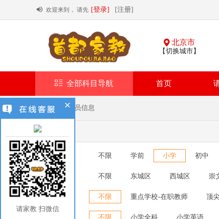
[登录]
[注册]
欢迎来到， 请先
北京市
【切换城市】
全部科目导航
首页
首页
> 教员信息
全部教员
所教学科
不限
学前
小学
初中
所在地区
不限
东城区
西城区
崇
顺义区
昌平区
大兴区
家教身份
不限
重点学校-在职教师
顶尖
请家教 扫微信
所教科目
不限
小学全科
小学英语