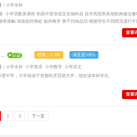
目：
小学全科
接 小学语数英课程 初高中英语语文生物科目 在学而思和其他机构做过兼
都有接触 知道如何相处 如何教学 善于归纳总结 根据学生不同情况进行不
：初高中生物辅导，补差拔高的学生均有。平均考试六十分左右的学生在辅
查看
平时考试八九十分的优等生拔高，经过辅导后也均有6-10分的成绩提高。
，英语成绩有明显提升，英语方面强化语法词汇，写作素材，辅导过后这
员【顶尖学府-普通教员】
经验：2-3年
满意度100%
目：
小学全科 小学英语 小学数学 小学语文
奉贤中学，大学就读于首都经济贸易大学，现在读本科学生。
查看
2
3
下一页