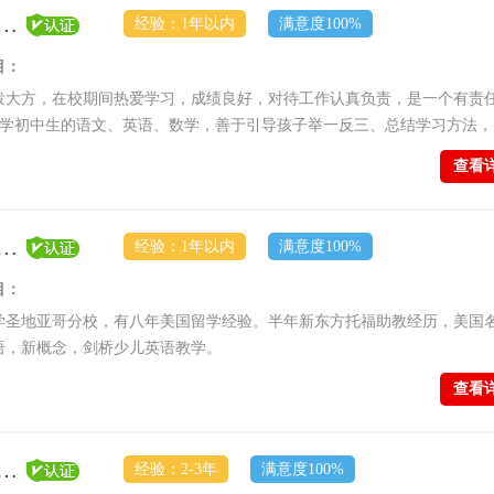
员【顶尖学府-普通教员】
经验：1年以内
满意度100%
目：
泼大方，在校期间热爱学习，成绩良好，对待工作认真负责，是一个有责
小学初中生的语文、英语、数学，善于引导孩子举一反三、总结学习方法，
真，有责任心。对孩子耐心、温柔，善于与孩子沟通，以鼓励式教学为主
查看
员【顶尖学府-普通教员】
经验：1年以内
满意度100%
目：
学圣地亚哥分校，有八年美国留学经验。半年新东方托福助教经历，美国
语，新概念，剑桥少儿英语教学。
查看
员【顶尖学府-金牌教员】
经验：2-3年
满意度100%