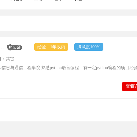
员【顶尖学府-金牌教员】
经验：1年以内
满意度100%
目：
其它
息与通信工程学院 熟悉python语言编程，有一定python编程的项目经
查看