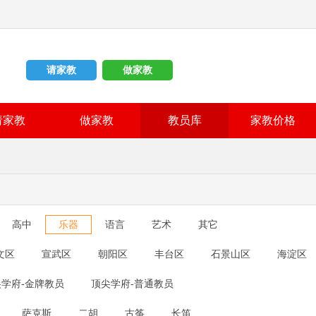
请家教
做家教
请家教
做家教
教员库
家教价格
高中
乐器
语言
艺术
其它
文区
宣武区
朝阳区
丰台区
石景山区
海淀区
怀柔区
平谷区
密云县
延庆县
学府-金牌教员
顶尖学府-普通教员
萨克斯
二胡
古筝
长笛