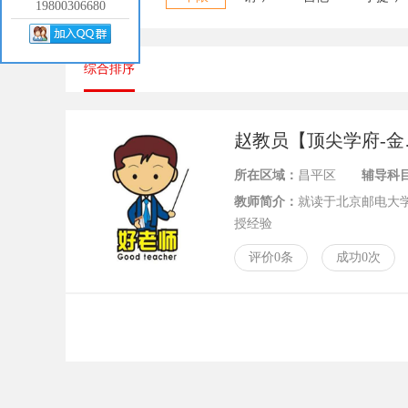
19800306680
综合排序
赵教
所在区域：
昌平区
辅导科
教师简介：
就读于北京邮电大学信
授经验
评价0条
成功0次