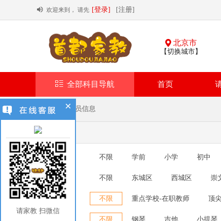
[登录]
[注册]
欢迎来到， 请先
北京市
【切换城市】
全部科目导航
首页
首页
> 教员信息
全部教员
所教学科
不限
学前
小学
初中
所在地区
不限
东城区
西城区
崇
顺义区
昌平区
大兴区
家教身份
不限
重点学校-在职教师
顶尖
请家教 扫微信
所教科目
不限
钢琴
吉他
小提琴